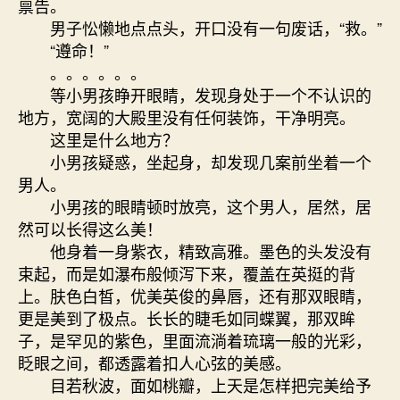
禀告。
男子忪懒地点点头，开口没有一句废话，“救。”
“遵命！”
。。。。。。
等小男孩睁开眼睛，发现身处于一个不认识的
地方，宽阔的大殿里没有任何装饰，干净明亮。
这里是什么地方？
小男孩疑惑，坐起身，却发现几案前坐着一个
男人。
小男孩的眼睛顿时放亮，这个男人，居然，居
然可以长得这么美！
他身着一身紫衣，精致高雅。墨色的头发没有
束起，而是如瀑布般倾泻下来，覆盖在英挺的背
上。肤色白皙，优美英俊的鼻唇，还有那双眼睛，
更是美到了极点。长长的睫毛如同蝶翼，那双眸
子，是罕见的紫色，里面流淌着琉璃一般的光彩，
眨眼之间，都透露着扣人心弦的美感。
目若秋波，面如桃瓣，上天是怎样把完美给予