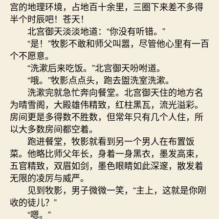
宫的地理环境，占地百十余里，三圈下来差不多得
半个时辰吧！苍天！
北宫御天淡淡地道：“你没有听错。”
“是！”牧影不敢和师父叫嚣，尽管他心里有一百
个不愿意。
“洗漱后来吃饭。”北宫御天吩咐道。
“哦。”牧影点点头，跑去盥洗室洗漱。
洗漱完就急忙奔向餐堂。北宫御天住的地方名
为晴雪阁，大殿雄伟精致，红柱黑瓦，流光溢彩。
房间更是多得数不胜数，但常年只有几个人住，所
以大多数房间都空着。
跑进餐堂，牧影就看到另一个男人在布置饭
菜。他略比师父年长，身着一身黑衣，墨发高束，
五官精致，双眉如剑，墨色眼睛如此深邃，散发着
无限的凌厉与威严。
见到牧影，男子微微一笑，“主上，这就是你刚
收的徒儿？”
“嗯。”