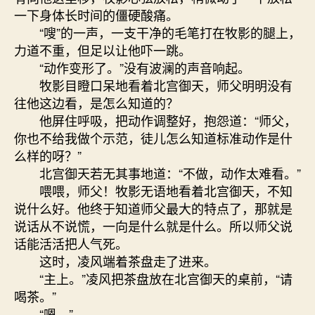
一下身体长时间的僵硬酸痛。
“嗖”的一声，一支干净的毛笔打在牧影的腿上，
力道不重，但足以让他吓一跳。
“动作变形了。”没有波澜的声音响起。
牧影目瞪口呆地看着北宫御天，师父明明没有
往他这边看，是怎么知道的？
他屏住呼吸，把动作调整好，抱怨道：“师父，
你也不给我做个示范，徒儿怎么知道标准动作是什
么样的呀？”
北宫御天若无其事地道：“不做，动作太难看。”
喂喂，师父！牧影无语地看着北宫御天，不知
说什么好。他终于知道师父最大的特点了，那就是
说话从不说慌，一向是什么就是什么。所以师父说
话能活活把人气死。
这时，凌风端着茶盘走了进来。
“主上。”凌风把茶盘放在北宫御天的桌前，“请
喝茶。”
“嗯。”