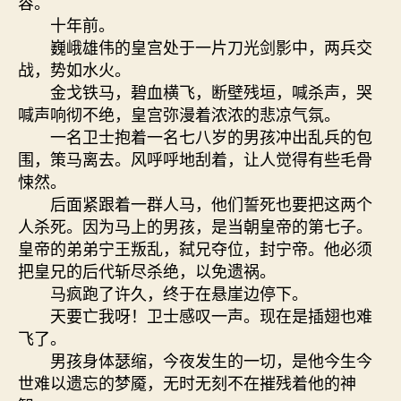
容。
十年前。
巍峨雄伟的皇宫处于一片刀光剑影中，两兵交
战，势如水火。
金戈铁马，碧血横飞，断壁残垣，喊杀声，哭
喊声响彻不绝，皇宫弥漫着浓浓的悲凉气氛。
一名卫士抱着一名七八岁的男孩冲出乱兵的包
围，策马离去。风呼呼地刮着，让人觉得有些毛骨
悚然。
后面紧跟着一群人马，他们誓死也要把这两个
人杀死。因为马上的男孩，是当朝皇帝的第七子。
皇帝的弟弟宁王叛乱，弑兄夺位，封宁帝。他必须
把皇兄的后代斩尽杀绝，以免遗祸。
马疯跑了许久，终于在悬崖边停下。
天要亡我呀！卫士感叹一声。现在是插翅也难
飞了。
男孩身体瑟缩，今夜发生的一切，是他今生今
世难以遗忘的梦魇，无时无刻不在摧残着他的神