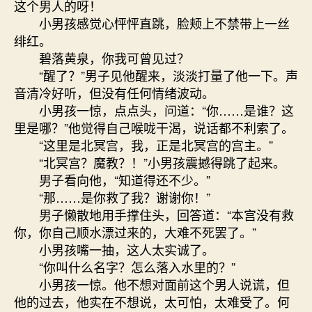
这个男人的呀！
小男孩感觉心怦怦直跳，脸颊上不禁带上一丝
绯红。
碧落黄泉，你我可曾见过？
“醒了？”男子见他醒来，淡淡打量了他一下。声
音清冷好听，但没有任何情绪波动。
小男孩一惊，点点头，问道：“你……是谁？这
里是哪？”他觉得自己喉咙干渴，说话都不利索了。
“这里是北冥宫，我，正是北冥宫的宫主。”
“北冥宫？魔教？！”小男孩震撼得跳了起来。
男子看向他，“知道得还不少。”
“那……是你救了我？谢谢你！”
男子懒散地用手撑住头，回答道：“本宫没有救
你，你自己顺水漂过来的，大难不死罢了。”
小男孩嘴一抽，这人太实诚了。
“你叫什么名字？怎么落入水里的？”
小男孩一惊。他不想对面前这个男人说谎，但
他的过去，他实在不想说，太可怕，太难受了。何