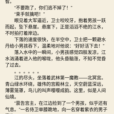
智。
“不要跑了，你们逃不掉了！”
“束手就擒吧！”
眼见着大军逼近，卫士咬咬牙，抱着男孩一跃
而起，坠下悬崖。悬崖下，正是滔滔不绝的江水，
不时拍打着岸边。
下落的速度很快，在半空中，卫士把一颗避水
丹给小男孩吞下，温柔地对他说：“好好活下去！”
落入水中的一瞬间，小男孩感觉四肢发凉，江
水汹涌着进入他的喉咙，他头昏脑涨，不知不觉昏
了过去。
。。。。。。
江的尽头，坐落着武林第一魔教——北冥宫。
青山绿水环绕，雄伟的宫殿林立，天空蔚蓝深远，
薄雾笼罩，鸟儿的叫声嘤嘤成韵。这里，似是人间
仙境。
“禀告宫主，在江边捡到了一个男孩，似乎还有
气息。”一名侍卫单膝跪地，向一名穿着紫衣的男子