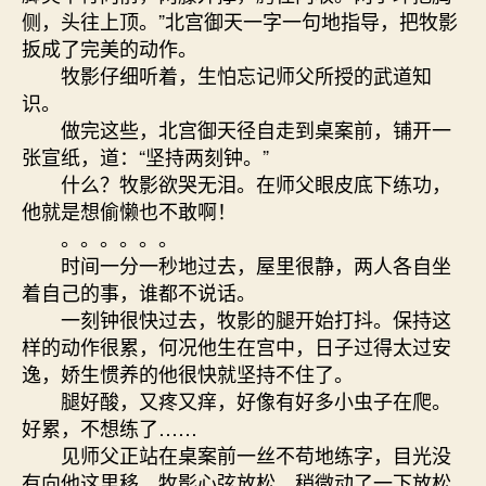
侧，头往上顶。”北宫御天一字一句地指导，把牧影
扳成了完美的动作。
牧影仔细听着，生怕忘记师父所授的武道知
识。
做完这些，北宫御天径自走到桌案前，铺开一
张宣纸，道：“坚持两刻钟。”
什么？牧影欲哭无泪。在师父眼皮底下练功，
他就是想偷懒也不敢啊！
。。。。。。
时间一分一秒地过去，屋里很静，两人各自坐
着自己的事，谁都不说话。
一刻钟很快过去，牧影的腿开始打抖。保持这
样的动作很累，何况他生在宫中，日子过得太过安
逸，娇生惯养的他很快就坚持不住了。
腿好酸，又疼又痒，好像有好多小虫子在爬。
好累，不想练了……
见师父正站在桌案前一丝不苟地练字，目光没
有向他这里移，牧影心弦放松，稍微动了一下放松