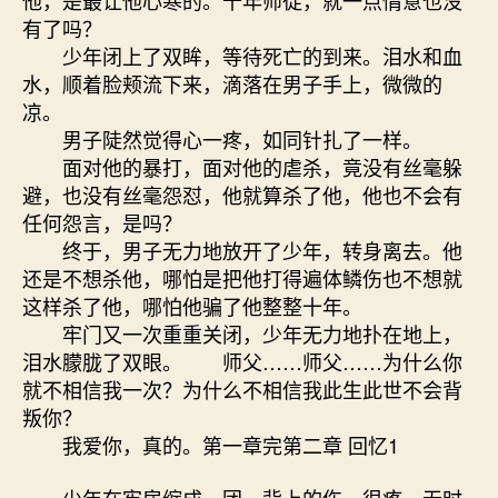
他，是最让他心寒的。十年师徒，就一点情意也没
有了吗？
少年闭上了双眸，等待死亡的到来。泪水和血
水，顺着脸颊流下来，滴落在男子手上，微微的
凉。
男子陡然觉得心一疼，如同针扎了一样。
面对他的暴打，面对他的虐杀，竟没有丝毫躲
避，也没有丝毫怨怼，他就算杀了他，他也不会有
任何怨言，是吗？
终于，男子无力地放开了少年，转身离去。他
还是不想杀他，哪怕是把他打得遍体鳞伤也不想就
这样杀了他，哪怕他骗了他整整十年。
牢门又一次重重关闭，少年无力地扑在地上，
泪水朦胧了双眼。 师父……师父……为什么你
就不相信我一次？为什么不相信我此生此世不会背
叛你？
我爱你，真的。第一章完第二章 回忆1
少年在牢房缩成一团。背上的伤，很疼。无时