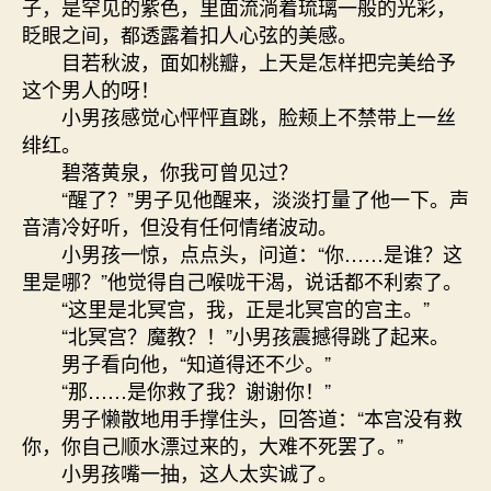
子，是罕见的紫色，里面流淌着琉璃一般的光彩，
眨眼之间，都透露着扣人心弦的美感。
目若秋波，面如桃瓣，上天是怎样把完美给予
这个男人的呀！
小男孩感觉心怦怦直跳，脸颊上不禁带上一丝
绯红。
碧落黄泉，你我可曾见过？
“醒了？”男子见他醒来，淡淡打量了他一下。声
音清冷好听，但没有任何情绪波动。
小男孩一惊，点点头，问道：“你……是谁？这
里是哪？”他觉得自己喉咙干渴，说话都不利索了。
“这里是北冥宫，我，正是北冥宫的宫主。”
“北冥宫？魔教？！”小男孩震撼得跳了起来。
男子看向他，“知道得还不少。”
“那……是你救了我？谢谢你！”
男子懒散地用手撑住头，回答道：“本宫没有救
你，你自己顺水漂过来的，大难不死罢了。”
小男孩嘴一抽，这人太实诚了。