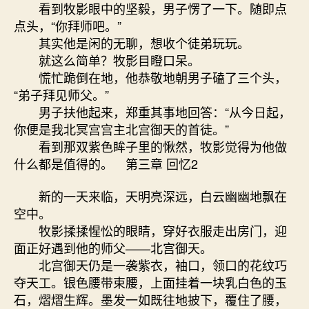
看到牧影眼中的坚毅，男子愣了一下。随即点
点头，“你拜师吧。”
其实他是闲的无聊，想收个徒弟玩玩。
就这么简单？牧影目瞪口呆。
慌忙跪倒在地，他恭敬地朝男子磕了三个头，
“弟子拜见师父。”
男子扶他起来，郑重其事地回答：“从今日起，
你便是我北冥宫宫主北宫御天的首徒。”
看到那双紫色眸子里的愀然，牧影觉得为他做
什么都是值得的。 第三章 回忆2
新的一天来临，天明亮深远，白云幽幽地飘在
空中。
牧影揉揉惺忪的眼睛，穿好衣服走出房门，迎
面正好遇到他的师父——北宫御天。
北宫御天仍是一袭紫衣，袖口，领口的花纹巧
夺天工。银色腰带束腰，上面挂着一块乳白色的玉
石，熠熠生辉。墨发一如既往地披下，覆住了腰，