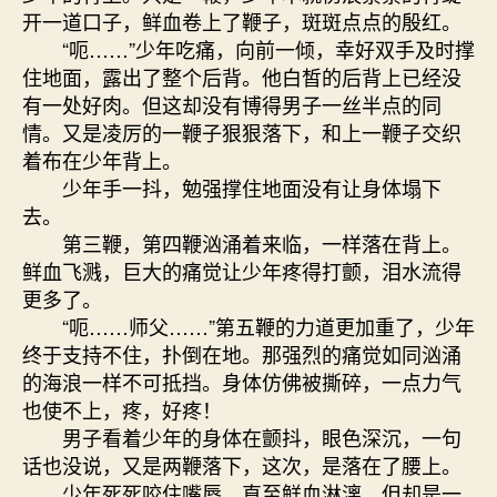
开一道口子，鲜血卷上了鞭子，斑斑点点的殷红。
“呃……”少年吃痛，向前一倾，幸好双手及时撑
住地面，露出了整个后背。他白皙的后背上已经没
有一处好肉。但这却没有博得男子一丝半点的同
情。又是凌厉的一鞭子狠狠落下，和上一鞭子交织
着布在少年背上。
少年手一抖，勉强撑住地面没有让身体塌下
去。
第三鞭，第四鞭汹涌着来临，一样落在背上。
鲜血飞溅，巨大的痛觉让少年疼得打颤，泪水流得
更多了。
“呃……师父……”第五鞭的力道更加重了，少年
终于支持不住，扑倒在地。那强烈的痛觉如同汹涌
的海浪一样不可抵挡。身体仿佛被撕碎，一点力气
也使不上，疼，好疼！
男子看着少年的身体在颤抖，眼色深沉，一句
话也没说，又是两鞭落下，这次，是落在了腰上。
少年死死咬住嘴唇，直至鲜血淋漓，但却是一