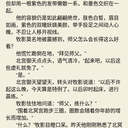
但却用一根紫色的发带懒散一系，和墨色交织在一
起。
他的容貌仍是如此翩翩绝世，肤色白皙，眉目
如画，紫色的双瞳妖娆美颜，举手投足之间动人心
魄，不忍让人移开视线。
牧影莫名地被震撼到，师父怎么会长得这么好
看？
他慌忙跪倒在地，“拜见师父。”
北宫御天点点头，语气清冷，“起来吧，以后这
些虚礼就免了。”
“是。”
北宫御天望望天，转头对牧影说道：“以后不许
起这么晚，今天算是特例了。以后卯时起床，进行
晨练。”
牧影怯怯地问道：“师父，练什么？”
“围着北冥宫跑步三圈，圈数会随着你年龄的增
长而增加。”
“什么？”牧影目瞪口呆。昨天他刚刚熟悉了北冥