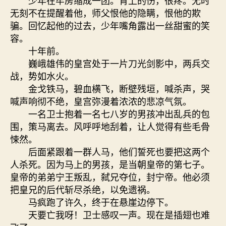
无刻不在提醒着他，师父恨他的隐瞒，恨他的欺
骗。回忆起他的过去，少年嘴角露出一丝甜蜜的笑
容。
十年前。
巍峨雄伟的皇宫处于一片刀光剑影中，两兵交
战，势如水火。
金戈铁马，碧血横飞，断壁残垣，喊杀声，哭
喊声响彻不绝，皇宫弥漫着浓浓的悲凉气氛。
一名卫士抱着一名七八岁的男孩冲出乱兵的包
围，策马离去。风呼呼地刮着，让人觉得有些毛骨
悚然。
后面紧跟着一群人马，他们誓死也要把这两个
人杀死。因为马上的男孩，是当朝皇帝的第七子。
皇帝的弟弟宁王叛乱，弑兄夺位，封宁帝。他必须
把皇兄的后代斩尽杀绝，以免遗祸。
马疯跑了许久，终于在悬崖边停下。
天要亡我呀！卫士感叹一声。现在是插翅也难