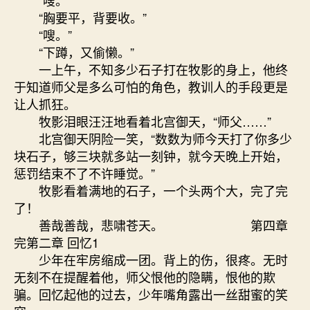
“嗖。”
“胸要平，背要收。”
“嗖。”
“下蹲，又偷懒。”
一上午，不知多少石子打在牧影的身上，他终
于知道师父是多么可怕的角色，教训人的手段更是
让人抓狂。
牧影泪眼汪汪地看着北宫御天，“师父……”
北宫御天阴险一笑，“数数为师今天打了你多少
块石子，够三块就多站一刻钟，就今天晚上开始，
惩罚结束不了不许睡觉。”
牧影看着满地的石子，一个头两个大，完了完
了！
善哉善哉，悲啸苍天。 第四章
完第二章 回忆1
少年在牢房缩成一团。背上的伤，很疼。无时
无刻不在提醒着他，师父恨他的隐瞒，恨他的欺
骗。回忆起他的过去，少年嘴角露出一丝甜蜜的笑