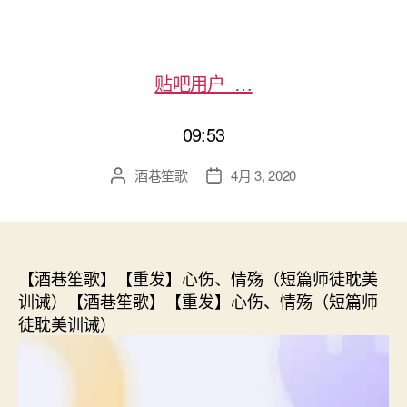
贴吧用户_…
09:53
酒巷笙歌
4月 3, 2020
文
发
章
布
作
日
者
期
【酒巷笙歌】【重发】心伤、情殇（短篇师徒耽美
训诫）【酒巷笙歌】【重发】心伤、情殇（短篇师
徒耽美训诫）