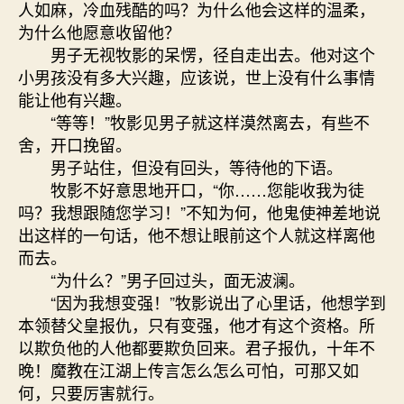
人如麻，冷血残酷的吗？为什么他会这样的温柔，
为什么他愿意收留他？
男子无视牧影的呆愣，径自走出去。他对这个
小男孩没有多大兴趣，应该说，世上没有什么事情
能让他有兴趣。
“等等！”牧影见男子就这样漠然离去，有些不
舍，开口挽留。
男子站住，但没有回头，等待他的下语。
牧影不好意思地开口，“你……您能收我为徒
吗？我想跟随您学习！”不知为何，他鬼使神差地说
出这样的一句话，他不想让眼前这个人就这样离他
而去。
“为什么？”男子回过头，面无波澜。
“因为我想变强！”牧影说出了心里话，他想学到
本领替父皇报仇，只有变强，他才有这个资格。所
以欺负他的人他都要欺负回来。君子报仇，十年不
晚！魔教在江湖上传言怎么怎么可怕，可那又如
何，只要厉害就行。