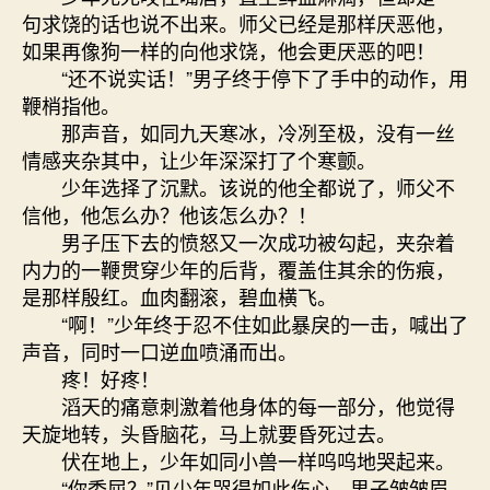
句求饶的话也说不出来。师父已经是那样厌恶他，
如果再像狗一样的向他求饶，他会更厌恶的吧！
“还不说实话！”男子终于停下了手中的动作，用
鞭梢指他。
那声音，如同九天寒冰，冷冽至极，没有一丝
情感夹杂其中，让少年深深打了个寒颤。
少年选择了沉默。该说的他全都说了，师父不
信他，他怎么办？他该怎么办？！
男子压下去的愤怒又一次成功被勾起，夹杂着
内力的一鞭贯穿少年的后背，覆盖住其余的伤痕，
是那样殷红。血肉翻滚，碧血横飞。
“啊！”少年终于忍不住如此暴戾的一击，喊出了
声音，同时一口逆血喷涌而出。
疼！好疼！
滔天的痛意刺激着他身体的每一部分，他觉得
天旋地转，头昏脑花，马上就要昏死过去。
伏在地上，少年如同小兽一样呜呜地哭起来。
“你委屈？”见少年哭得如此伤心，男子皱皱眉