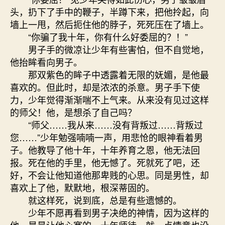
头，扔下了手中的鞭子，半蹲下来，把他拎起，向
墙上一甩，然后扼住他的脖子，死死压在了墙上。
“你骗了我十年，你有什么好委屈的？！”
男子手的微凉让少年有些害怕，但不自觉地，
他抬眸看向男子。
那双紫色的眸子中透露着无限的妩媚，是他最
喜欢的。但此时，却是浓浓的杀意。男子手下使
力，少年觉得渐渐喘不上气来。从来没有见过这样
的师父！他，是想杀了自己吗？
“师父……我从来……没有背叛过……背叛过
您……”少年勉强喃喃一声，用悲怆的眼神看着男
子。他教导了他十年，十年养育之恩，他无法回
报。死在他的手里，他无憾了。死就死了吧，还
好，不会让他知道他那卑贱的心思。同是男性，却
喜欢上了他，默默地，根深蒂固的。
就这样死，说到底，总是有些遗憾的。
少年不愿再看到男子决绝的神情，因为这样的