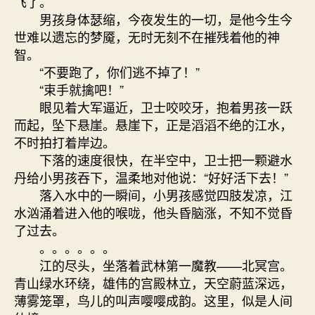
飞了。
男孩身体瑟缩，今夜发生的一切，是他今生今
世难以遗忘的梦魇，无时无刻不在摧残着他的神
智。
“不要跑了，你们逃不掉了！”
“束手就擒吧！”
眼见着大军逼近，卫士咬咬牙，抱着男孩一跃
而起，坠下悬崖。悬崖下，正是滔滔不绝的江水，
不时拍打着岸边。
下落的速度很快，在半空中，卫士把一颗避水
丹给小男孩吞下，温柔地对他说：“好好活下去！”
落入水中的一瞬间，小男孩感觉四肢发凉，江
水汹涌着进入他的喉咙，他头昏脑涨，不知不觉昏
了过去。
。。。。。。
江的尽头，坐落着武林第一魔教——北冥宫。
青山绿水环绕，雄伟的宫殿林立，天空蔚蓝深远，
薄雾笼罩，鸟儿的叫声嘤嘤成韵。这里，似是人间