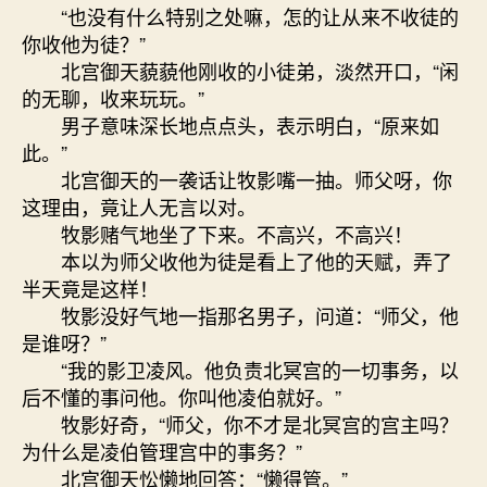
“也没有什么特别之处嘛，怎的让从来不收徒的
你收他为徒？”
北宫御天藐藐他刚收的小徒弟，淡然开口，“闲
的无聊，收来玩玩。”
男子意味深长地点点头，表示明白，“原来如
此。”
北宫御天的一袭话让牧影嘴一抽。师父呀，你
这理由，竟让人无言以对。
牧影赌气地坐了下来。不高兴，不高兴！
本以为师父收他为徒是看上了他的天赋，弄了
半天竟是这样！
牧影没好气地一指那名男子，问道：“师父，他
是谁呀？”
“我的影卫凌风。他负责北冥宫的一切事务，以
后不懂的事问他。你叫他凌伯就好。”
牧影好奇，“师父，你不才是北冥宫的宫主吗？
为什么是凌伯管理宫中的事务？”
北宫御天忪懒地回答：“懒得管。”