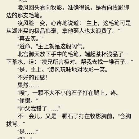
凌风回头看向牧影，准确得说，是看向牧影脚
边的那支毛笔。
凌风脸一变，心疼地说道：“主上，这毛笔可是
从湖州买的极品狼毫，拿他砸人也太浪费了。”
“再去买。”
“遵命。”主上就是这般阔气。
北宫御天放下手中的毛笔，端起茶杯浅品了一
下茶水，道：“凌兄所言极对。帮我去找一堆石子。”
“是，主上。”凌风玩味地对牧影一笑。
不好的预感！
果然……
“嗖”，一颗不大不小的石子打在腿上，疼。
“偷懒。”
“师父我错了……”
不一会儿，又是一颗石子打在牧影胸前，“含胸
拔背。”
“是……”