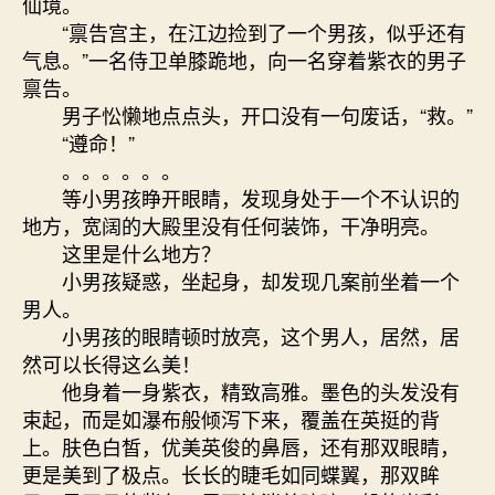
仙境。
“禀告宫主，在江边捡到了一个男孩，似乎还有
气息。”一名侍卫单膝跪地，向一名穿着紫衣的男子
禀告。
男子忪懒地点点头，开口没有一句废话，“救。”
“遵命！”
。。。。。。
等小男孩睁开眼睛，发现身处于一个不认识的
地方，宽阔的大殿里没有任何装饰，干净明亮。
这里是什么地方？
小男孩疑惑，坐起身，却发现几案前坐着一个
男人。
小男孩的眼睛顿时放亮，这个男人，居然，居
然可以长得这么美！
他身着一身紫衣，精致高雅。墨色的头发没有
束起，而是如瀑布般倾泻下来，覆盖在英挺的背
上。肤色白皙，优美英俊的鼻唇，还有那双眼睛，
更是美到了极点。长长的睫毛如同蝶翼，那双眸