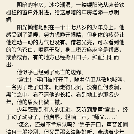
阴暗的牢房，冰冷潮湿，一缕缕阳光从装着铁
栅栏的窗户外射进，给这黑暗的牢房增添一点明
媚。
阳光懒懒地照在一个十七八岁的少年身上，他
感受到了温暖，努力想睁开眼睛，但身体的疲劳让
他连动一动的力气也没有。借着光亮，可以看到他
的脸色苍白，嘴唇干裂，身上密密麻麻全是鞭痕，
或紫或青，有的地方已经撕开口子，鲜血汩汩而
出。
他似乎已经到了死亡的边缘。
“宫主！”牢门被打开了，随着侍卫恭敬地喊叫，
一名男子走了进来。他走得很沉，没有任何波澜，
黑暗之中，看不清他的长相。看到地上的那名少
年，他的眉头稍微一撇。
少年感受到有人的走近，又听到那声“宫主”，终
于动了动身子，他启唇，轻喃一声，“师父……”
“怎么，还是不肯承认吗？”男子开口，声音如同
清泉一般冷冽，但又是那么清脆好听，牵动着少年