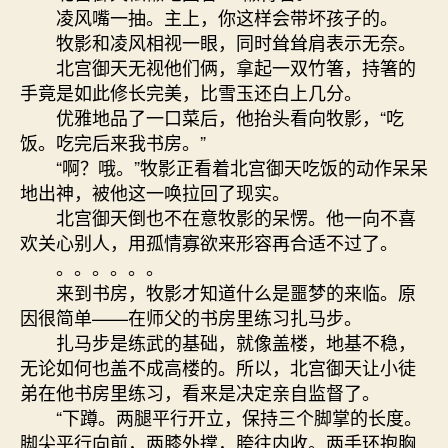
凌风嘴一抽。主上，你这样会带坏孩子的。
牧影和凌风相视一眼，同时耸耸肩表示无奈。
北宫御天无视他们俩，拿起一双竹箸，持箸的
手竟是如此修长完美，比雪玉还白上几分。
优雅地品了一口菜后，他抬头看向牧影，“吃
饭。吃完后来我书房。”
“啊？哦。”牧影正看着北宫御天吃饭的动作呆呆
地出神，被他这一唤拉回了现实。
北宫御天倒也不在意牧影的呆愣。他一向不喜
欢关心别人，用孤情寡欲来形容再合适不过了。
。。。。。。
来到书房，牧影才知道什么是噩梦的来临。原
因很简单——在师父的书房里练习扎马步。
扎马步是练武的基础，就像盖楼，地基不稳，
无论如何也盖不成高楼的。所以，北宫御天让小徒
弟在他书房里练习，看来是决定亲自监督了。
“下蹲。两腿平行开立，保持三个脚掌的长度。
脚尖平行向前，两膝外撑，胯往内收。两手环抱胸