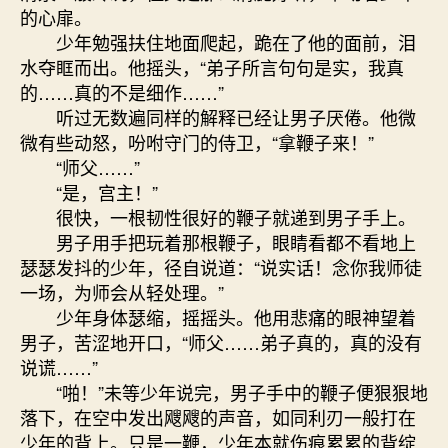
的心扉。
少年勉强扶住地面爬起，跪在了他的面前，泪
水夺眶而出。他摇头，“弟子所言句句是实，我真
的……真的不是细作……”
听过无数遍同样的解释已经让男子厌倦。他微
微有些动怒，吩咐守门的侍卫，“拿鞭子来！”
“师父……”
“是，宫主！”
很快，一根韧性很好的鞭子就递到男子手上。
男子用手把玩着那根鞭子，眼睛看都不看地上
瑟瑟发抖的少年，径自说道：“说实话！念你我师徒
一场，为师会从轻处理。”
少年身体瑟缩，摇摇头。他用悲痛的眼神望着
男子，苦涩地开口，“师父……弟子真的，真的没有
说谎……”
“啪！”未等少年说完，男子手中的鞭子便狠狠地
落下，在空中发出飕飕的声音，如同利刃一般打在
少年的背上。只是一鞭，少年本就伤痕累累的背绽