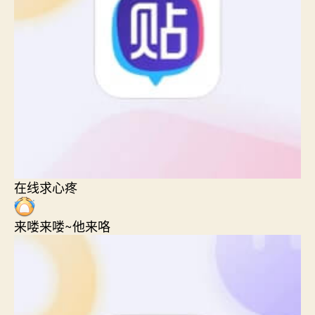
在线求心疼
来喽来喽~他来咯