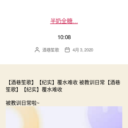
半奶全糖…
10:08
酒巷笙歌
4月 3, 2020
文
发
章
布
作
日
者
期
【酒巷笙歌】【纪实】覆水难收 被教训日常【酒巷
笙歌】【纪实】覆水难收
被教训日常啦~