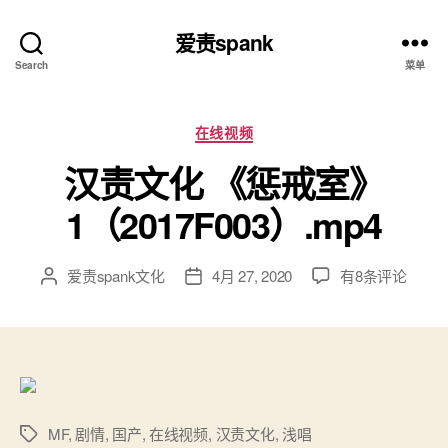
爱责spank
Search
菜单
分
在线视频
类
汉责文化 《惩戒室》
1（2017F003）.mp4
汉
爱责spank文化
4月 27, 2020
有8条评论
文
发
责
章
布
文
作
日
化
者
期
《惩
戒
室》
1（2017F003）.
MF
,
剧情
,
国产
,
在线视频
,
汉责文化
,
浅唱
标