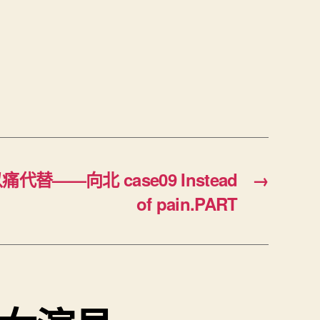
T
痛代替——向北 case09 Instead
→
of pain.PART