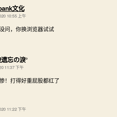
说：
pank文化
2020 10:55 上午
没问，你换浏览器试试
说：
遗忘の淚°
020 11:37 下午
惨！打得好重屁股都红了
说：
2020 11:22 下午