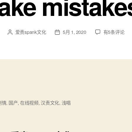
ake mistake
汉
爱责spank文化
5月 1, 2020
有5条评论
文
发
责
章
布
文
作
日
化
者
期
case12
犯
错
的
女
演
员
剧情
,
国产
,
在线视频
,
汉责文化
,
浅唱
——
柠
檬
12