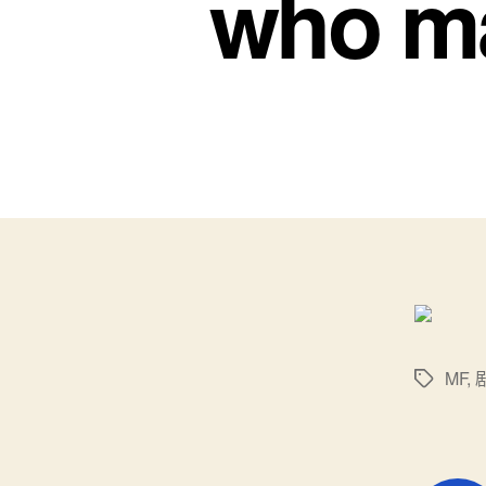
who m
MF
,
标
签