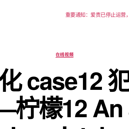
重要通知：爱责已停止运营
分
在线视频
类
 case12
檬12 An a