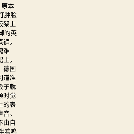
。原本
打肿脸
板架上
脚的英
底裤。
愧难
腿上。
。德国
问道准
板子就
顿时觉
上的表
声音。
不由自
伴着呜