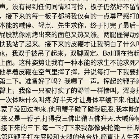
声。没有得到任何同情和可怜，板子仍然好不留
，接下来的每一板子都将我仅有的一点尊严感打
本能的喊停、轻点、先生求你，终于打完了最后
屁股就像刚烤出来的面包又热又涨。两腿僵得动
扶我站了起来。接下来的皮鞭才让我明白了什么
ank，我双手被吊了起来，双脚固定。Ball顶在抬
上面。这种姿势让我有一种本能的求生不能求死
他拿着皮鞭在空气里挥了挥，并说每打一下我要
第二下。准备好了吗？我嗯了一声。挥起的鞭子
臀上，我像一只被打疯了的野兽一样惨叫，浑身
一次体味什么叫疼,好半天才让身体平缓下来.他
疼蒙了没回过神来.他用鞭子碰了碰我屁股,我本能
下来又是一鞭子,打得我三佛出鞘五佛升天.大喊停停
.接下来的三下,每一下打下来我都像要枪毙一样,
其第四鞭子打在屁股和大腿的结合处,简直让人生不