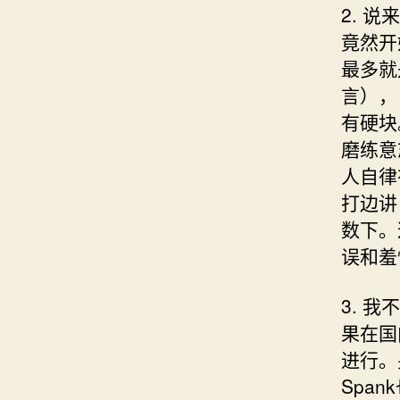
2. 
竟然开
最多就
言），
有硬块
磨练意
人自律
打边讲
数下。
误和羞
3. 
果在国
进行。
Spa