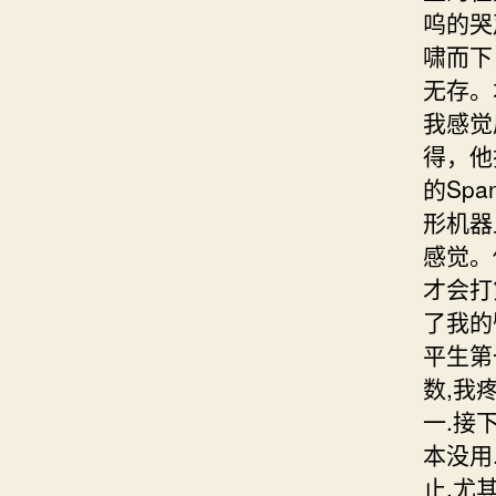
呜的哭
啸而下
无存。
我感觉
得，他
的Sp
形机器
感觉。
才会打
了我的
平生第
数,我
一.接
本没用
止.尤