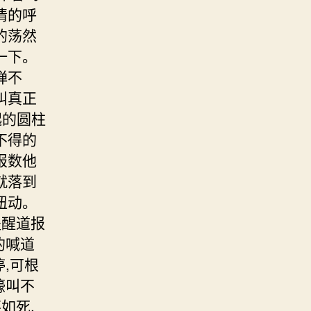
情的呼
的荡然
一下。
弹不
叫真正
起的圆柱
不得的
报数他
就落到
扭动。
提醒道报
的喊道
,可根
嚎叫不
如死.