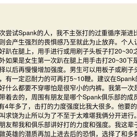
次尝试Spank的人，我不主张打的过重循序渐进
则会产生强烈的畏惧感乃至就此为止放弃。个人
好趴在腿上，用手进行或用刷子头板子打20~30
外如果是女生第一次趴在腿上用手击打20~30下
择以后再慢慢增加强度。男生可以用板子或刷子
，有一定忍耐力的可再打5~10鞭。建议在Span
好什么都要不穿哪怕是很窄小的内裤。我第一次
带着去的，周围有朋友是哪个Spank俱乐部的成
nk有4年多了，击打的力度强度比我大很多。他要
叫求饶为止所以为了不至于太难堪我俩分开进行
朋友帮我和俱乐部讲好打的力度和强度。我这辈
做英雄的潜质再加上进去后的恐惧，选择了和多