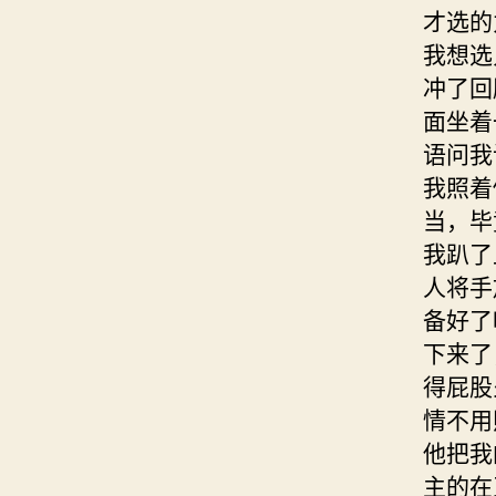
才选的
我想选
冲了回
面坐着
语问我
我照着
当，毕
我趴了
人将手
备好了
下来了
得屁股
情不用
他把我
主的在