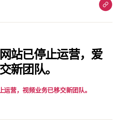
重
要
通
知：
爱
责
网站已停止运营，爱
已
交新团队。
停
止
运
营，
止运营，视频业务已移交新团队。
视
频
业
务
已