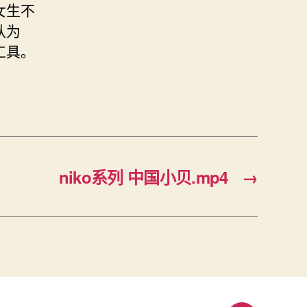
女生不
认为
工具。
niko系列 中国小贝.mp4
→