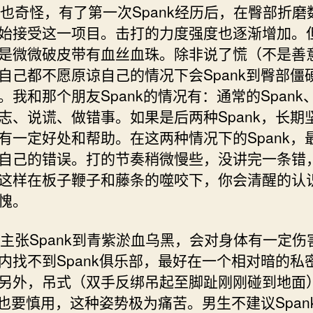
说来也奇怪，有了第一次Spank经历后，在臀部折磨
始接受这一项目。击打的力度强度也逐渐增加。
是微微破皮带有血丝血珠。除非说了慌（不是善
自己都不愿原谅自己的情况下会Spank到臀部僵
。我和那个朋友Spank的情况有：通常的Spank
志、说谎、做错事。如果是后两种Spank，长期
有一定好处和帮助。在这两种情况下的Spank，
自己的错误。打的节奏稍微慢些，没讲完一条错
这样在板子鞭子和藤条的噬咬下，你会清醒的认
愧。
我不主张Spank到青紫淤血乌黑，会对身体有一定伤
内找不到Spank俱乐部，最好在一个相对暗的私
另外，吊式（双手反绑吊起至脚趾刚刚碰到地面
nk也要慎用，这种姿势极为痛苦。男生不建议Span