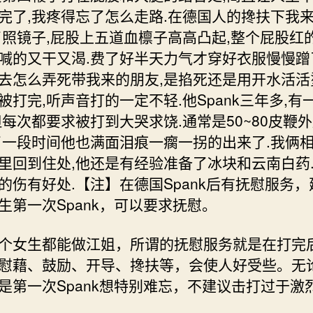
完了,我疼得忘了怎么走路.在德国人的搀扶下我
了照镜子,屁股上五道血檩子高高凸起,整个屁股红的
喊的又干又渴.费了好半天力气才穿好衣服慢慢蹭
去怎么弄死带我来的朋友,是掐死还是用开水活活
被打完,听声音打的一定不轻.他Spank三年多,有
但每次都要求被打到大哭求饶.通常是50~80皮鞭外
了一段时间他也满面泪痕一瘸一拐的出来了.我俩
里回到住处,他还是有经验准备了冰块和云南白药
的伤有好处.【注】在德国Spank后有抚慰服务，
生第一次Spank，可以要求抚慰。
个女生都能做江姐，所谓的抚慰服务就是在打完
慰藉、鼓励、开导、搀扶等，会使人好受些。无
是第一次Spank想特别难忘，不建议击打过于激