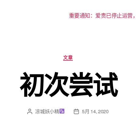
重要通知：爱责已停止运营
分
文章
类
初次尝试
凉城妖小精
5月 14, 2020
文
发
章
布
作
日
者
期