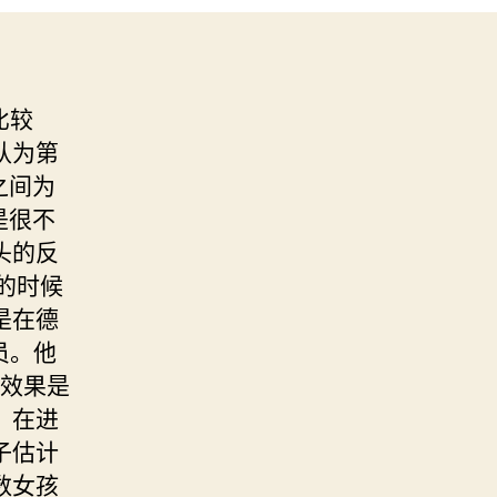
比较
认为第
之间为
是很不
头的反
k的时候
是在德
员。他
的效果是
。在进
子估计
数女孩