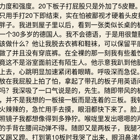
力度和强度。20下板子打屁股只是外加了5皮鞭
只用手打20下即结束，实在怕被鄙视才硬着头皮
胖子。我进到屋子里以后，看到一张类似长桌的
一个30多岁的德国人。我不会德语，于是用很蹩
该做什么？他让我脱去衣裤和鞋袜，可以保留平
做了并且没有穿底裤。在全裸的那一刻我有些羞
竟这不是浴室面前还有陌生人。他示意我趴到他
上去，心跳明显加速紧闭着眼睛。呼吸深而急促
放在我屁股上拍了怕，拿起了带孔的板子用英语
吗？我深吸了一口气说是的，先生。随即带风的
，并不是我想的一板接一板而是连着的三板。我
火辣辣的，急忙用手去摸，眼泪都快下来了。脸
照镜子我都想像得到多狰狞。喉咙里发出嗯嗯的
的手背在腰间动弹不得。随即又是两板子，我腿
又踢又蹬。打到第10板时我哭了出来，眼泪鼻涕