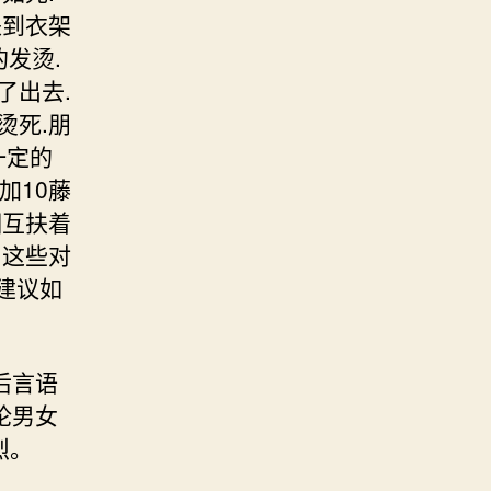
来到衣架
发烫.
了出去.
烫死.朋
一定的
加10藤
相互扶着
.这些对
建议如
后言语
论男女
烈。