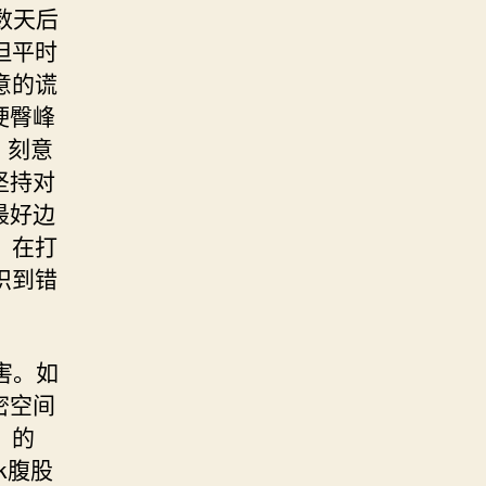
数天后
但平时
意的谎
硬臀峰
、刻意
坚持对
最好边
，在打
识到错
害。如
密空间
）的
k腹股