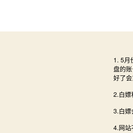
1. 
盘的账
好了会
2.白
3.白
4.网