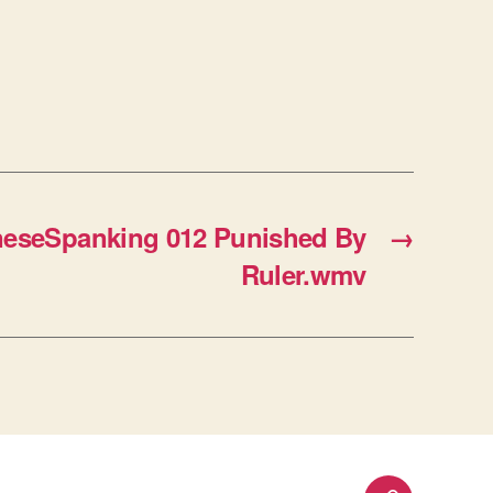
seSpanking 012 Punished By
→
Ruler.wmv