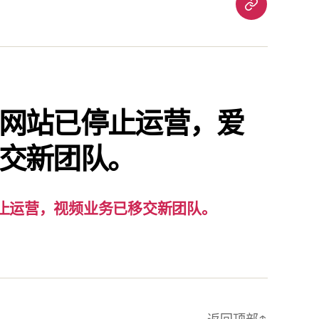
重
要
通
知：
爱
责
网站已停止运营，爱
已
交新团队。
停
止
运
营，
止运营，视频业务已移交新团队。
视
频
业
务
已
返回顶部
↑