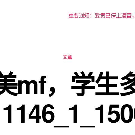
重要通知：爱责已停止运营
分
文章
类
美mf，学生
11146_1_150