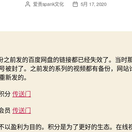
爱责spank文化
5月 17, 2020
文
发
章
布
作
日
者
期
5月份之前发的百度网盘的链接都已经失效了。当时
号被封了。之前发的系列的视频都有备份，网站
重新发的。
嫖积分
传送门
嫖会员
传送门
站不以盈利为目的。积分是为了更好的生态。在线