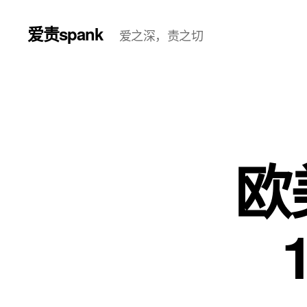
爱责spank
爱之深，责之切
欧