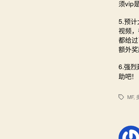
须vi
5.预
视频，
都给过
额外奖
6.强
助吧！
MF
,
标
签