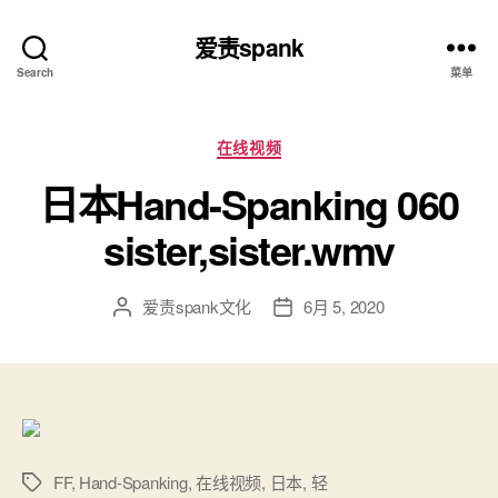
爱责spank
Search
菜单
分
在线视频
类
日本Hand-Spanking 060
sister,sister.wmv
爱责spank文化
6月 5, 2020
文
发
章
布
作
日
者
期
FF
,
Hand-Spanking
,
在线视频
,
日本
,
轻
标