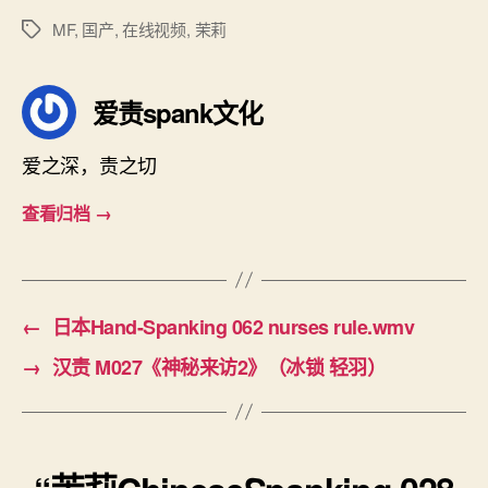
MF
,
国产
,
在线视频
,
茉莉
标
签
爱责spank文化
爱之深，责之切
查看归档
→
←
日本Hand-Spanking 062 nurses rule.wmv
→
汉责 M027《神秘来访2》（冰锁 轻羽）