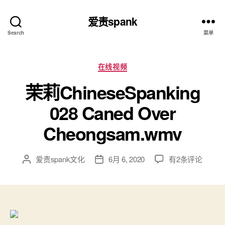
爱责spank
Search
菜单
分
在线视频
类
茉莉ChineseSpanking
028 Caned Over
Cheongsam.wmv
茉
爱责spank文化
6月 6, 2020
有2条评论
文
发
莉
章
布
ChineseSpanking
作
日
028
者
期
Caned
Over
Cheongsam.wmv