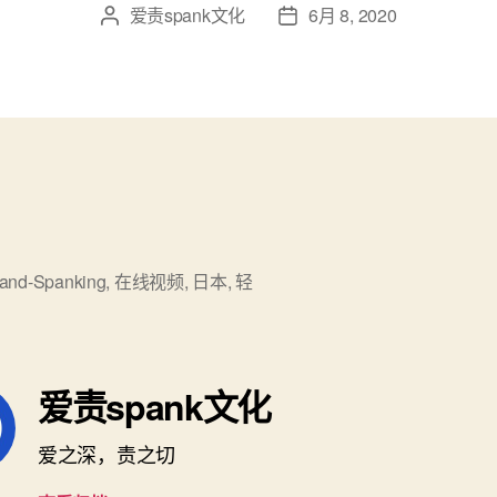
爱责spank文化
6月 8, 2020
文
发
章
布
作
日
者
期
and-Spanking
,
在线视频
,
日本
,
轻
爱责spank文化
爱之深，责之切