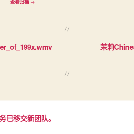
查看归档
→
er_of_199x.wmv
茉莉Chines
务已移交新团队。