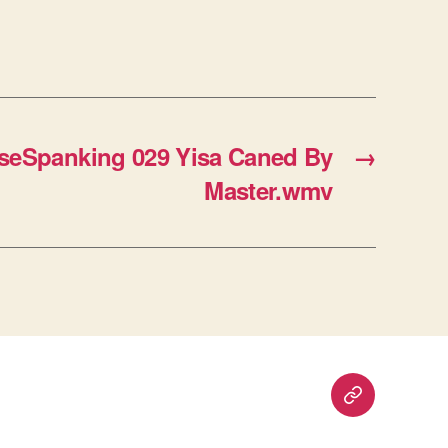
eSpanking 029 Yisa Caned By
→
Master.wmv
重
要