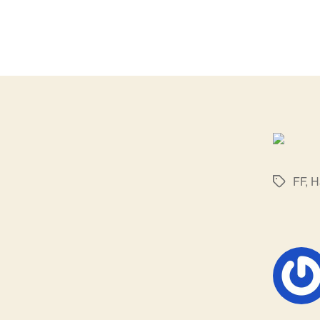
FF
,
H
标
签