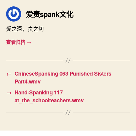
爱责spank文化
爱之深，责之切
查看归档
→
←
ChineseSpanking 063 Punished Sisters
Part4.wmv
→
Hand-Spanking 117
at_the_schoolteachers.wmv