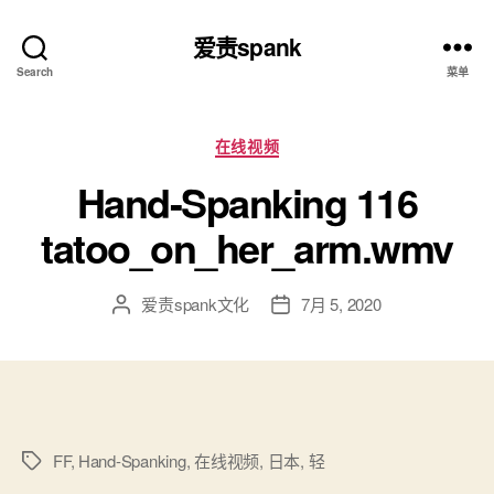
爱责spank
Search
菜单
分
在线视频
类
Hand-Spanking 116
tatoo_on_her_arm.wmv
爱责spank文化
7月 5, 2020
文
发
章
布
作
日
者
期
FF
,
Hand-Spanking
,
在线视频
,
日本
,
轻
标
签