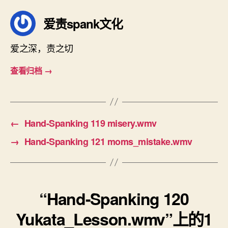
爱责spank文化
爱之深，责之切
查看归档
→
←
Hand-Spanking 119 misery.wmv
→
Hand-Spanking 121 moms_mistake.wmv
“Hand-Spanking 120
Yukata_Lesson.wmv”上的1