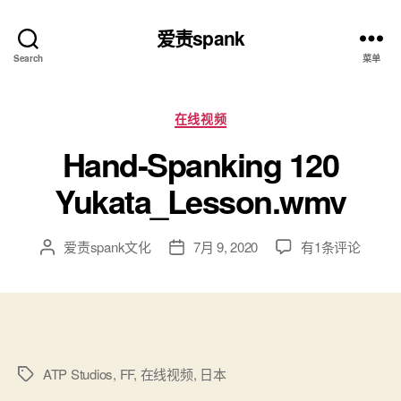
爱责spank
Search
菜单
分
在线视频
类
Hand-Spanking 120
Yukata_Lesson.wmv
Hand-
爱责spank文化
7月 9, 2020
有1条评论
文
发
Spanking
章
布
120
作
日
Yukata_Lesson.
者
期
ATP Studios
,
FF
,
在线视频
,
日本
标
签