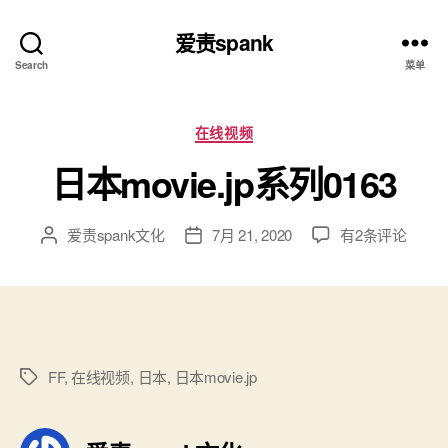
爱责spank
Search
菜单
分
在线视频
类
日本movie.jp系列0163
日
爱责spank文化
7月 21, 2020
有2条评论
文
发
本
章
布
movie.jp
作
日
系
者
期
列
0163
FF
,
在线视频
,
日本
,
日本movie.jp
标
签