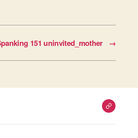
panking 151 uninvited_mother
→
重
要
通
知：