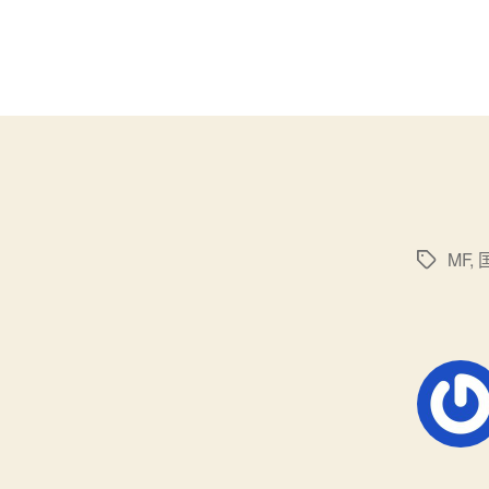
MF
,
标
签