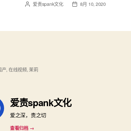
爱责spank文化
8月 10, 2020
文
发
章
布
作
日
者
期
国产
,
在线视频
,
茉莉
爱责spank文化
爱之深，责之切
查看归档
→