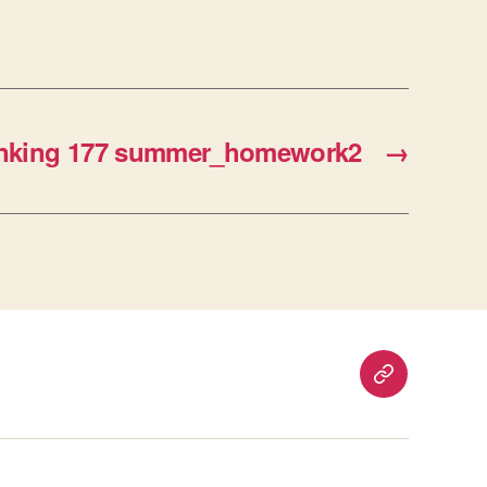
nking 177 summer_homework2
→
重
要
通
知：