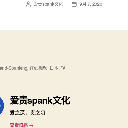
爱责spank文化
9月 7, 2020
文
发
章
布
作
日
者
期
and-Spanking
,
在线视频
,
日本
,
轻
爱责spank文化
爱之深，责之切
查看归档
→