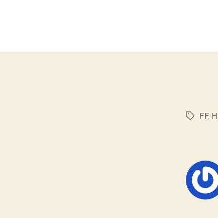
FF
,
H
标
签