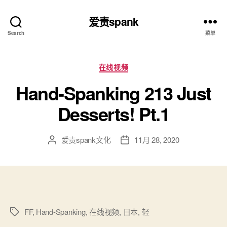
爱责spank
Search
菜单
分
在线视频
类
Hand-Spanking 213 Just
Desserts! Pt.1
爱责spank文化
11月 28, 2020
文
发
章
布
作
日
者
期
FF
,
Hand-Spanking
,
在线视频
,
日本
,
轻
标
签