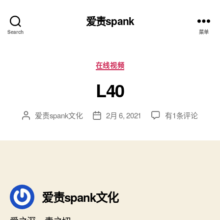
爱责spank
Search
菜单
分
在线视频
类
L40
L40
爱责spank文化
2月 6, 2021
有1条评论
文
发
章
布
作
日
者
期
爱责spank文化