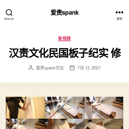
爱责spank
Search
菜单
分
新视频
类
汉责文化民国板子纪实 修
爱责spank文化
7月 13, 2021
文
发
章
布
作
日
者
期