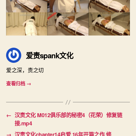
爱责spank文化
爱之深，责之切
查看归档
→
←
汉责文化 M012俱乐部的秘密4（花荣）修复链
接.mp4
→
汉责文化chapter14启爱 16年开篇之作 修