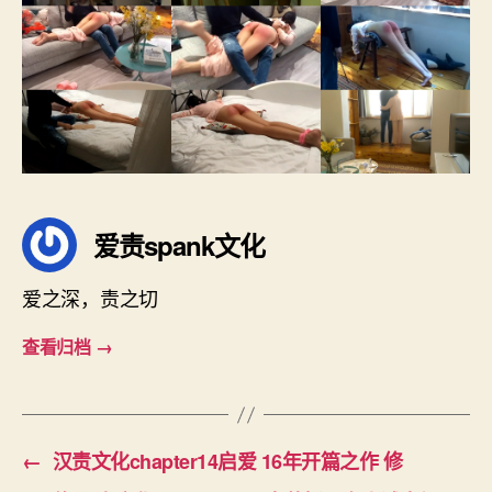
桃
出
轨
修
爱责spank文化
爱之深，责之切
查看归档
→
←
汉责文化chapter14启爱 16年开篇之作 修