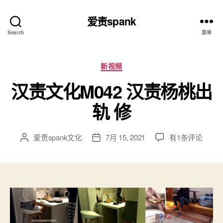
爱责spank
Search
菜单
分
新视频
类
汉责文化M042 汉责杨桃出
轨 修
汉
爱责spank文化
7月 15, 2021
有1条评论
文
发
责
章
布
文
作
日
化
者
期
M042
汉
责
杨