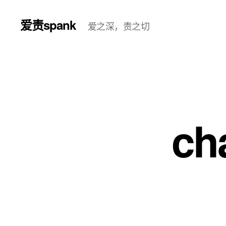
爱责spank
爱之深，责之切
ch