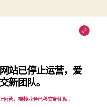
重
要
通
知：
爱
责
网站已停止运营，爱
已
交新团队。
停
止
运
营，
止运营，视频业务已移交新团队。
视