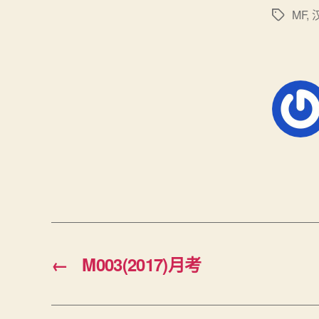
MF
,
标
签
←
M003(2017)月考