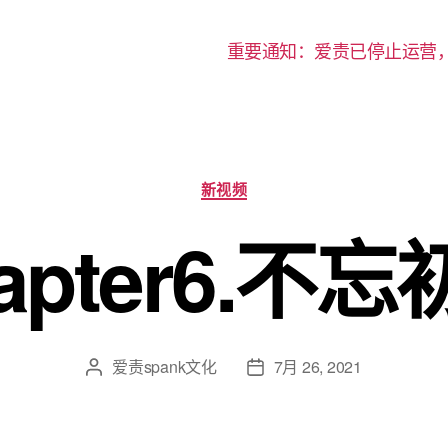
重要通知：爱责已停止运营
分
新视频
类
apter6.不
爱责spank文化
7月 26, 2021
文
发
章
布
作
日
者
期