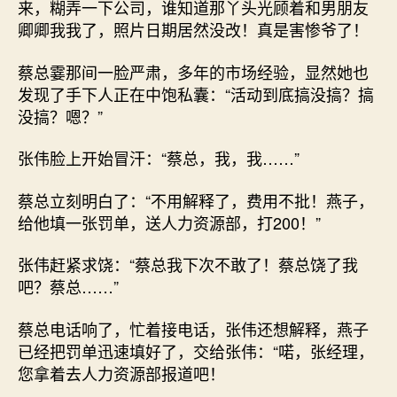
来，糊弄一下公司，谁知道那丫头光顾着和男朋友
卿卿我我了，照片日期居然没改！真是害惨爷了！
蔡总霎那间一脸严肃，多年的市场经验，显然她也
发现了手下人正在中饱私囊：“活动到底搞没搞？搞
没搞？嗯？”
张伟脸上开始冒汗：“蔡总，我，我……”
蔡总立刻明白了：“不用解释了，费用不批！燕子，
给他填一张罚单，送人力资源部，打200！”
张伟赶紧求饶：“蔡总我下次不敢了！蔡总饶了我
吧？蔡总……”
蔡总电话响了，忙着接电话，张伟还想解释，燕子
已经把罚单迅速填好了，交给张伟：“喏，张经理，
您拿着去人力资源部报道吧！