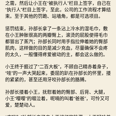
之需，然后让小王在“被执行人”栏目上签字，自己在
“执行人”栏目上签字，至此，公司的工作流程才算结
束。至于其他的罚跪、站墙角，都是可选项目。
惩罚结束，孙部长拿了一条沾上冷水的湿毛巾，敷
在小王肿胀很高的两瓣臀上，滚烫的屁股使得毛巾
都冒出了蒸汽；孙部长同时用手指拉伸着她的臀部
肌肉，这样做的目的是减少充血，尽量确保不会疼
的太久，一般懂得疼爱被动的主，都会这么做的。
小王终于捱过了“二百大板”，不顾自己精赤着身子，
“哇”的一声大哭起来，委屈的趴在孙部长的怀里，搂
的紧紧的，甚至还用牙咬孙部长的胳膊。
孙部长搂着小王，抚慰着她的臀部、后背、大腿，
小王“嘤嘤”的啜泣着，呢喃的叫着“爸爸”，可怜又可
爱，楚楚动人。