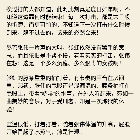
挨过打的人都知道，此时此刻真是度日如年啊，不
知道这遭罪何时能结束！每一次打击，都是末日般
的折磨，而更可怕的，不知道下一次打击什么时候
到来，躲不过去的，该来的必然会来！
尽管张伟一片声的大叫，张虹依然没有罢手的意
思，而且依旧是不紧不慢，着着实实的打击，张伟
在想：这是一个多么沉稳、多么狠毒的女孩啊！
张虹的藤条重重的抽打着，有节奏的声音在房间
里。起初，张伟的屁股还是湿漉漉的，藤条抽打在
屁股上，带着“哧哧”的水声，在外人听起来，宛如一
曲美妙的音乐，对于受刑者，却是一次炼狱的体
验！
室温很低，打着打着，随着张伟体温的升高，屁股
开始冒起了水蒸气，煞是壮观。