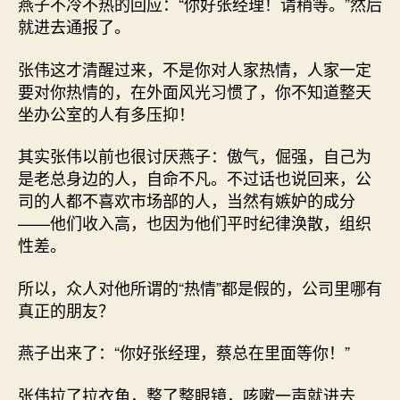
燕子不冷不热的回应：“你好张经理！请稍等。”然后
就进去通报了。
张伟这才清醒过来，不是你对人家热情，人家一定
要对你热情的，在外面风光习惯了，你不知道整天
坐办公室的人有多压抑！
其实张伟以前也很讨厌燕子：傲气，倔强，自己为
是老总身边的人，自命不凡。不过话也说回来，公
司的人都不喜欢市场部的人，当然有嫉妒的成分
——他们收入高，也因为他们平时纪律涣散，组织
性差。
所以，众人对他所谓的“热情”都是假的，公司里哪有
真正的朋友？
燕子出来了：“你好张经理，蔡总在里面等你！”
张伟拉了拉衣角，整了整眼镜，咳嗽一声就进去