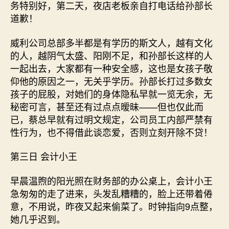
务特别好，第二天，夜店老板亲自打电话给孙部长
道歉！
威利公司总部多半都是有学历的斯文人，越有文化
的人，越阴气太盛、阳刚不足，和孙部长这样的人
一起出去，大家都有一种安全感，这也是女孩子敬
仰他的原因之一，无关乎学历。孙部长打过多数女
孩子的屁股，对她们的身体隐私早就一览无余，无
秘密可言，甚至还有过点点暧昧——但也仅此而
已，蔡总早就有过明文规定，公司员工内部严禁有
性行为，也不得借此谈恋爱，否则立刻开除不贷！
第三日 会计小王
早晨温煦的阳光照在财务部的办公桌上，会计小王
急匆匆的走了进来，头发乱糟糟的，脸上还带着倦
意，不用说，昨夜又起来偷菜了。时钟指向9点整，
她几乎迟到。