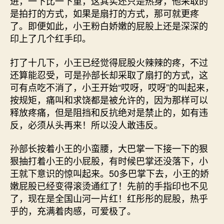
进，一下比一下重，这其实还只是热身，他采取的
是拍打的方式，如果是扇打的方式，那可就更疼
了。即便如此，小王粉白娇嫩的屁股上还是深深的
印上了几个红手印。
打了十几下，小王已经觉得屁股火辣辣的疼，不过
还算能忍受，可是孙部长却采取了扇打的方式，这
可有点吃不消了，小王开始“哎呀，哎呀”的叫起来，
按规矩，痛叫和求饶都是被允许的，因为那样可以
释放疼痛，但是阻挡和反抗绝对是禁止的，如有违
反，必须从头再来！所以没人敢违反。
孙部长按着小王的小蛮腰，大巴掌一下接一下的狠
狠抽打着小王的小屁股，有时候巴掌还没落下，小
王就下意识的惊叫起来。50多巴掌下去，小王的娇
嫩屁股已经变得滚烫通红了！先前的手指印也不见
了，现在是全国山河一片红！红彤彤的屁股，热乎
乎的，充满着肉感，可爱极了。