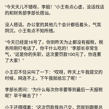
“今天天儿不错呀，李姐！”小王有点心虚，没话找话
的和财务部李部长搭讪。
没人搭话。办公室的其他几个会计都低着头，气氛
阴沉，小王有点不知所措。
“今天已经是16号了，你到昨天为止都没有报税，税
务所刚打电话了，你干什么吃的！”李部长非常生
气，“这是你的失职，这次要罚款100元了，你连累
了大家！”
小王忍不住尖叫了一下：“哎呀，昨天上午我提交的
时候，网连不上，下午我就给忘了呢！”
李部长质问：“为什么每次你非要等到最后一天报税
呢？早干嘛去了？”
小王还嗫嚅着：“这次罚款我自己交，您就别跟蔡总