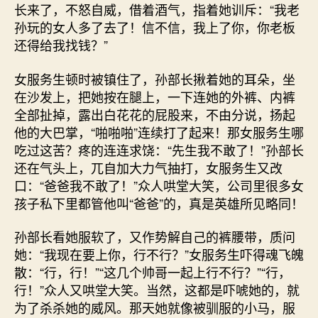
长来了，不怒自威，借着酒气，指着她训斥：“我老
孙玩的女人多了去了！信不信，我上了你，你老板
还得给我找钱？”
女服务生顿时被镇住了，孙部长揪着她的耳朵，坐
在沙发上，把她按在腿上，一下连她的外裤、内裤
全部扯掉，露出白花花的屁股来，不由分说，扬起
他的大巴掌，“啪啪啪”连续打了起来！那女服务生哪
吃过这苦？疼的连连求饶：“先生我不敢了！”孙部长
还在气头上，兀自加大力气抽打，女服务生又改
口：“爸爸我不敢了！”众人哄堂大笑，公司里很多女
孩子私下里都管他叫“爸爸”的，真是英雄所见略同！
孙部长看她服软了，又作势解自己的裤腰带，质问
她：“我现在要上你，行不行？”女服务生吓得魂飞魄
散：“行，行！”“这几个帅哥一起上行不行？”“行，
行！”众人又哄堂大笑。当然，这都是吓唬她的，就
为了杀杀她的威风。那天她就像被驯服的小马，服