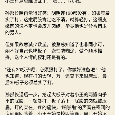
小王有点思维错乱了：“嗯……170吧。”
孙部长暗自觉得好笑：明明连120都没有。如果真着
实了打，这嫩屁股肯定吃不消，就算轻打，这细皮
嫩肉的说不定也会皮开肉绽，毕竟他也是怜香惜玉
的男人。
但如果故意减少数量，被蔡总知道了也非同小可，
闹不好自己也吃板子，索性装糊涂，做个顺水推
舟，送个人情的权利还是有的。
“还有30板子呢，必须狠打了，你做好准备吧！”他
也知道，现在打的太轻，万一追查下来很麻烦，最
后30板子必须着实了打。
孙部长退后一步，抡起大板子对着小王的两瓣肉乎
乎的屁股，一顿暴打，板子落下，屁股的肉就被压
扁，打的实在，疼的痛快，“啪啪啪”的声音在密闭的
房间里回荡着，小王开始是惊叫连连，最后开始哭