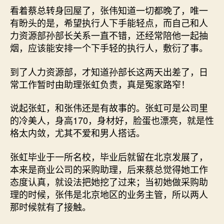
看着蔡总转身回屋了，张伟知道一切都晚了，唯一
有盼头的是，希望执行人下手能轻点，而自己和人
力资源部孙部长关系一直不错，还经常陪他一起抽
烟，应该能安排一个下手轻的执行人，敷衍了事。
到了人力资源部，才知道孙部长这两天出差了，日
常工作暂时由助理张虹负责，真是冤家路窄！
说起张虹，和张伟还是有故事的。张虹可是公司里
的冷美人，身高170，身材好，脸蛋也漂亮，就是性
格太内敛，尤其不爱和男人搭话。
张虹毕业于一所名校，毕业后就留在北京发展了，
本来是商业公司的采购助理，后来蔡总觉得她工作
态度认真，就设法把她挖了过来；当初她做采购助
理的时候，张伟是北京地区的业务主管，所以两人
那时候就有了接触。