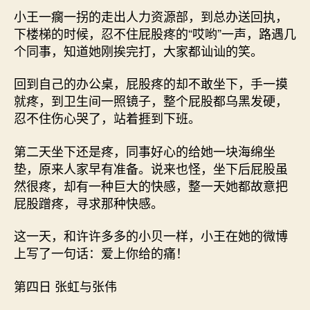
小王一瘸一拐的走出人力资源部，到总办送回执，
下楼梯的时候，忍不住屁股疼的“哎哟”一声，路遇几
个同事，知道她刚挨完打，大家都讪讪的笑。
回到自己的办公桌，屁股疼的却不敢坐下，手一摸
就疼，到卫生间一照镜子，整个屁股都乌黑发硬，
忍不住伤心哭了，站着捱到下班。
第二天坐下还是疼，同事好心的给她一块海绵坐
垫，原来人家早有准备。说来也怪，坐下后屁股虽
然很疼，却有一种巨大的快感，整一天她都故意把
屁股蹭疼，寻求那种快感。
这一天，和许许多多的小贝一样，小王在她的微博
上写了一句话：爱上你给的痛！
第四日 张虹与张伟