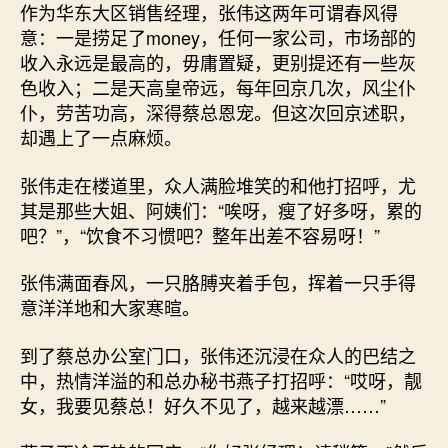
作为华东大区销售经理，张伟这两年可谓春风得
意：一是捞足了money，任何一家公司，市场部的
收入永远是最高的，毋庸置疑，更别提还有一些灰
色收入；二是天高皇帝远，每年回京几次，风尘仆
仆，劳苦功高，深得蔡总恩宠。但这次回京述职，
却遇上了一点麻烦。
张伟走在楼道里，众人满脸堆笑的和他打招呼，尤
其是那些大姐、阿姨们：“唉呀，瘦了好多呀，累的
吧？”，“饮食不习惯吧？整年出差不容易呀！”
张伟满面春风，一只胳膊夹着手包，挥着一只手得
意洋洋地和大家寒暄。
到了蔡总办公室门口，张伟还沉浸在众人的巴结之
中，热情洋溢的和总办秘书燕子打招呼：“哎呀，靓
女，我要见蔡总！好久不见了，越来越漂……”