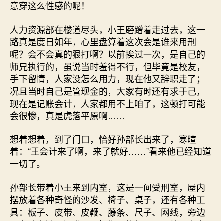
意穿这么性感的呢！
人力资源部在楼道尽头，小王磨蹭着走过去，这一
路真是度日如年，心里盘算着这次会是谁来用刑
呢？会不会真的狠打啊？以前挨过一次，是自己的
师兄执行的，虽说当时羞得不行，但毕竟是校友，
手下留情，人家没怎么用力，现在他又辞职走了；
况且当时自己是管现金的，大家有时还有求于己，
现在是记账会计，人家都用不上咱了，这顿打可能
会很惨，真是虎落平原啊……
想着想着，到了门口，恰好孙部长出来了，寒暄
着：“王会计来了啊，来了就好……”看来他已经知道
一切了。
孙部长带着小王来到内室，这是一间受刑室，屋内
摆放着各种奇怪的沙发、椅子、桌子，还有各种工
具：板子、皮带、皮鞭、藤条、尺子、网线，旁边