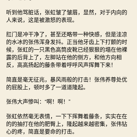
听到他骂脏话，张虹皱了皱眉，显然，对于内向的
人来说，这是被激怒的表现。
肛门是冲干净了，甚至还略带一种快感，但是洼凉
的水冰的张伟浑身发抖。正当他牙齿上下打颤的时
候，张虹的一只黑色高筒皮靴已经狠狠的塌在他裸
露的后背上了，左脚站在他的侧方，和他方向相
反，高高扬起的藤条带着呼呼风声挥舞下来！
简直是毫无征兆，暴风雨般的打击！张伟养尊处优
的屁股上，顿时多了一道道隆起。
张伟大声惨叫：“啊！啊！”
张虹依然毫无表情，一下下挥舞着藤条，实实在在
的的抽打在他的肥臀上，隆起越来越密集，张伟钻
心的疼，简直是要命的打击。