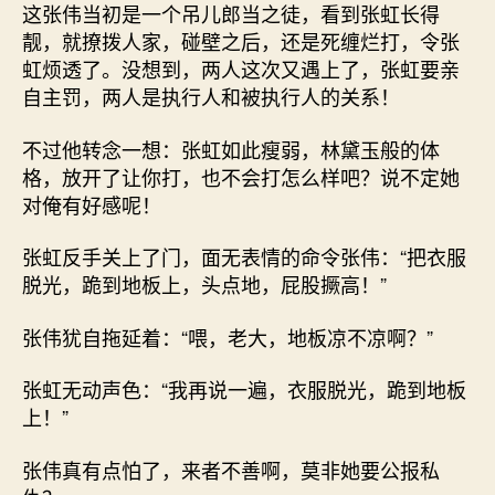
这张伟当初是一个吊儿郎当之徒，看到张虹长得
靓，就撩拨人家，碰壁之后，还是死缠烂打，令张
虹烦透了。没想到，两人这次又遇上了，张虹要亲
自主罚，两人是执行人和被执行人的关系！
不过他转念一想：张虹如此瘦弱，林黛玉般的体
格，放开了让你打，也不会打怎么样吧？说不定她
对俺有好感呢！
张虹反手关上了门，面无表情的命令张伟：“把衣服
脱光，跪到地板上，头点地，屁股撅高！”
张伟犹自拖延着：“喂，老大，地板凉不凉啊？”
张虹无动声色：“我再说一遍，衣服脱光，跪到地板
上！”
张伟真有点怕了，来者不善啊，莫非她要公报私