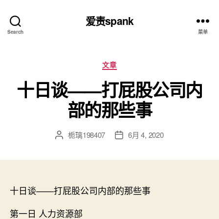
爱责spank
Search
菜单
分
文章
类
十日谈——打屁股公司内
部的那些事
栀璃198407
6月 4, 2020
文
发
章
布
作
日
者
期
十日谈——打屁股公司内部的那些事
第一日 人力资源部