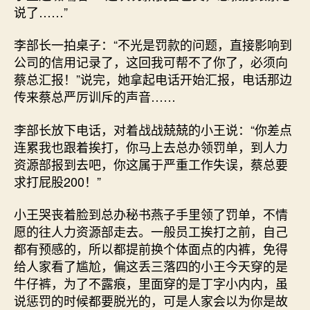
说了……”
李部长一拍桌子：“不光是罚款的问题，直接影响到
公司的信用记录了，这回我可帮不了你了，必须向
蔡总汇报！”说完，她拿起电话开始汇报，电话那边
传来蔡总严厉训斥的声音……
李部长放下电话，对着战战兢兢的小王说：“你差点
连累我也跟着挨打，你马上去总办领罚单，到人力
资源部报到去吧，你这属于严重工作失误，蔡总要
求打屁股200！”
小王哭丧着脸到总办秘书燕子手里领了罚单，不情
愿的往人力资源部走去。一般员工挨打之前，自己
都有预感的，所以都提前换个体面点的内裤，免得
给人家看了尴尬，偏这丢三落四的小王今天穿的是
牛仔裤，为了不露痕，里面穿的是丁字小内内，虽
说惩罚的时候都要脱光的，可是人家会以为你是故