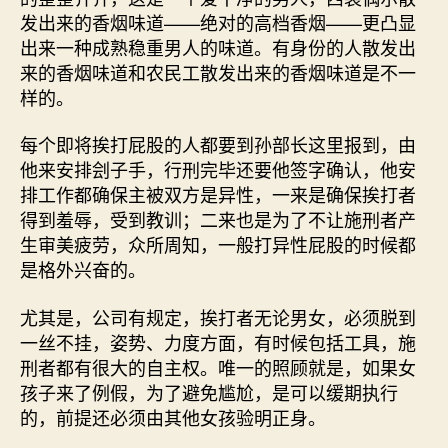
发出来的香烟味道——绝对的高档香烟——更凸显
出来一种成熟稳重男人的味道。有身份的人散发出
来的香烟味道和农民工散发出来的香烟味道是不一
样的。
每个即将挨打屁股的人都要到孙部长这里报到，由
他来安排刽子手，行刑完毕还要他签字确认，他安
排工作都确保主被双方是异性，一来是确保挨打者
得到羞辱，受到教训；二来也是为了不让施刑者产
生审美疲劳，众所周知，一般打异性屁股的时候都
是格外兴奋的。
尤其是，公司有规定，挨打者无论男女，必须脱到
一丝不挂，姿势、力度方面，有时候包括工具，施
刑者都有很大的自主权。唯一的照顾就是，如果女
孩子来了例假，为了避免尴尬，是可以缓期执行
的，前提还必须由其他女孩验明正身。