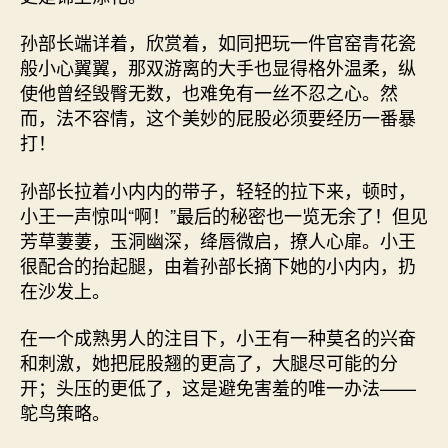
孙部长端详着，欣赏着，如同把玩一件官窑青花瓷
般小心翼翼，那双游离的大手也显得格外温柔，纵
使他曾经毁臀无数，也难免有一丝不忍之心。然
而，法不容情，这个美妙的屁股必须要经历一番暴
打！
孙部长拉着小内内的带子，轻轻的拉下来，顿时，
小王一声惊叫“啊！”最后的秘密也一览无余了！但见
芳草萋萋，玉洞幽深，绛唇微启，撩人心扉。小王
很配合的抬起腿，由着孙部长摘下她的小内内，扔
在沙发上。
在一个成熟男人的注目下，小王有一种莫名的兴奋
和刺激，她把屁股翘的更高了，大腿尽可能的分
开；头压的更低了，这是避免害羞的唯一办法——
鸵鸟策略。