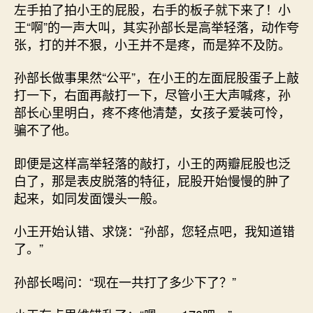
左手拍了拍小王的屁股，右手的板子就下来了！小
王“啊”的一声大叫，其实孙部长是高举轻落，动作夸
张，打的并不狠，小王并不是疼，而是猝不及防。
孙部长做事果然“公平”，在小王的左面屁股蛋子上敲
打一下，右面再敲打一下，尽管小王大声喊疼，孙
部长心里明白，疼不疼他清楚，女孩子爱装可怜，
骗不了他。
即便是这样高举轻落的敲打，小王的两瓣屁股也泛
白了，那是表皮脱落的特征，屁股开始慢慢的肿了
起来，如同发面馒头一般。
小王开始认错、求饶：“孙部，您轻点吧，我知道错
了。”
孙部长喝问：“现在一共打了多少下了？”