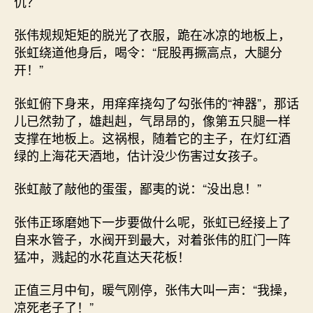
仇？
张伟规规矩矩的脱光了衣服，跪在冰凉的地板上，
张虹绕道他身后，喝令：“屁股再撅高点，大腿分
开！”
张虹俯下身来，用痒痒挠勾了勾张伟的“神器”，那话
儿已然勃了，雄赳赳，气昂昂的，像第五只腿一样
支撑在地板上。这祸根，随着它的主子，在灯红酒
绿的上海花天酒地，估计没少伤害过女孩子。
张虹敲了敲他的蛋蛋，鄙夷的说：“没出息！”
张伟正琢磨她下一步要做什么呢，张虹已经接上了
自来水管子，水阀开到最大，对着张伟的肛门一阵
猛冲，溅起的水花直达天花板！
正值三月中旬，暖气刚停，张伟大叫一声：“我操，
凉死老子了！”