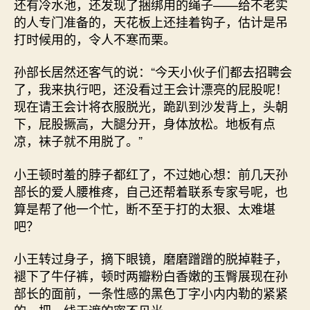
还有冷水池，还发现了捆绑用的绳子——给不老实
的人专门准备的，天花板上还挂着钩子，估计是吊
打时候用的，令人不寒而栗。
孙部长居然还客气的说：“今天小伙子们都去招聘会
了，我来执行吧，还没看过王会计漂亮的屁股呢！
现在请王会计将衣服脱光，跪趴到沙发背上，头朝
下，屁股撅高，大腿分开，身体放松。地板有点
凉，袜子就不用脱了。”
小王顿时羞的脖子都红了，不过她心想：前几天孙
部长的爱人腰椎疼，自己还帮着联系专家号呢，也
算是帮了他一个忙，断不至于打的太狠、太难堪
吧？
小王转过身子，摘下眼镜，磨磨蹭蹭的脱掉鞋子，
褪下了牛仔裤，顿时两瓣粉白香嫩的玉臀展现在孙
部长的面前，一条性感的黑色丁字小内内勒的紧紧