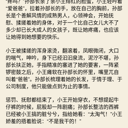
“疼吗？”孙部长亲了亲小王绯红的脸蛋，小王轻吟着
“爱爸爸”，拉着孙部长的手，放在自己的胸前，孙部
长是个善解风情的成熟男人，心领神会，开始抚
慰、揉搓着她的身体，对于一个比自己女儿大不了
多少却已长大成人的女孩子，既让她疼痛，也应该
让她得到她想要的快乐。
小王被揉搓的浑身滚烫，翻滚着，凤眼微闭，大口
的喘气，呻吟，身下已经汩汩泉流，泥泞不堪，孙
部长扶正她，手指精准的塞进了她的要害，一阵紧
锣密鼓之后，小王瘫软在孙部长的怀里，嘴里兀自
叫着“爸爸”。孙部长梳理着她的长发，于情于理、于
公司制度，他只能做点到为止的事情。
惩罚、抚慰都结束了，小王开始穿衣，不想提起牛
仔裤的时候，屁股却一阵剧痛；孙部长整洁的西裤
已经被小王搞的脏兮兮，指给她看：“太淘气！”小王
娇羞的捂着脸说：“不是我干的！”