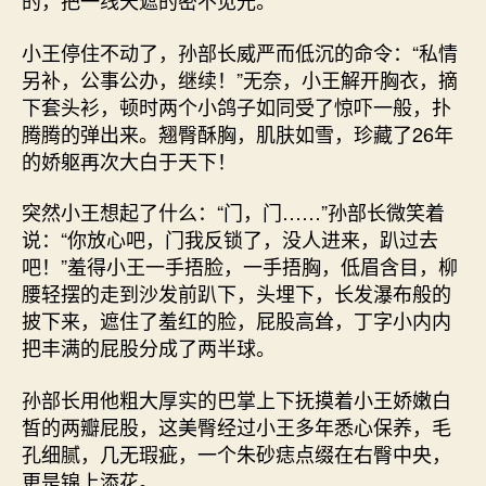
的，把一线天遮的密不见光。
小王停住不动了，孙部长威严而低沉的命令：“私情
另补，公事公办，继续！”无奈，小王解开胸衣，摘
下套头衫，顿时两个小鸽子如同受了惊吓一般，扑
腾腾的弹出来。翘臀酥胸，肌肤如雪，珍藏了26年
的娇躯再次大白于天下！
突然小王想起了什么：“门，门……”孙部长微笑着
说：“你放心吧，门我反锁了，没人进来，趴过去
吧！”羞得小王一手捂脸，一手捂胸，低眉含目，柳
腰轻摆的走到沙发前趴下，头埋下，长发瀑布般的
披下来，遮住了羞红的脸，屁股高耸，丁字小内内
把丰满的屁股分成了两半球。
孙部长用他粗大厚实的巴掌上下抚摸着小王娇嫩白
皙的两瓣屁股，这美臀经过小王多年悉心保养，毛
孔细腻，几无瑕疵，一个朱砂痣点缀在右臀中央，
更是锦上添花。