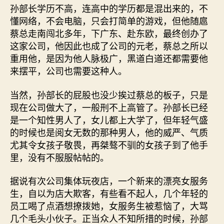
孙部长学历不高，连高中的学历都是混出来的，不
懂网络，不会电脑，只会打简单的游戏，但他随扈
蔡总走南闯北多年，下广东、赴东欧，最终创办了
这家公司，他因此也成了公司的元老，蔡总之所以
重用他，是因为他人脉极广，黑道白道还都需要他
来摆平，公司也需要这种人。
当然，孙部长的屁股也没少挨过蔡总的板子，只是
现在公司做大了，一般刑不上高管了。孙部长已经
是一个知性男人了，女儿都上大学了，但年轻气盛
的时候也是阅女无数的那种男人，他的威严、气质
尤其令女孩子敬畏，再桀骜不驯的女孩子到了他手
里，没有不服服帖帖的。
据说有次公司集体玩夜店，一个新来的漂亮女服务
生，自以为店大欺客，有些看不起人，几个年轻的
员工喝了点酒想撩拨她，女服务生被惹恼了，大骂
几个毛头小伙子。正当众人不知所措的时候，孙部